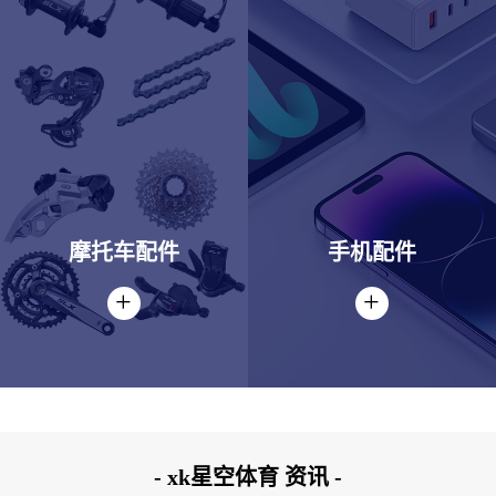
摩托车配件
手机配件
+
+
- xk星空体育 资讯 -