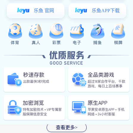
高速离心机
xk星空体育:六角滚筒研磨机
平移式xk星空体育
全自动xk星空体育
查看更多>