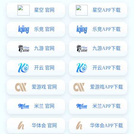
涡流研磨机
研磨抛光耗材
清洗研磨光亮助剂
烘干机和筛选设备
镜面抛光机
陶瓷抛光系列
xk星空体育
包胶和补胶
xk星空体育:磁力研磨机
xk星空体育:高速离心机