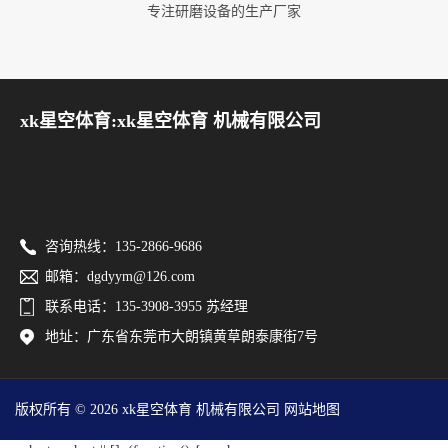
专注研磨设备的生产厂家
xk星空体育:xk星空体育 机械有限公司
咨询热线：135-2866-9686
邮箱：dgdyym@126.com
联系电话：135-3908-3955 苏经理
地址：广东省东莞市大朗镇黄草朗泰康街7号
版权所有 © 2026 xk星空体育 机械有限公司
网站地图